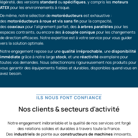
légèreté, des versions
standard
ou
spécifiques
, y compris les
moteurs
ATEX
pour les environnements à risque.
De même, notre sélection de
motoréducteurs
est exhaustive :
des
motoréducteurs à roue et vis sans fin
pour la compacité,
des
coaxiaux
pour l'alignement parfait, des
à arbres parallèles
pour les
espaces contraints, ou encore des
à couple conique
pour les changements
de direction efficaces. Notre expertise est à votre service pour vous guider
vers la solution optimale.
Notre engagement repose sur une
qualité irréprochable
, une
disponibilité
immédiate
grâce à notre large
stock
, et une
réactivité
exemplaire pour
toutes vos demandes. Nous sélectionnons rigoureusement nos produits pour
vous garantir des équipements fiables et durables, disponibles quand vous en
avez besoin.
ILS NOUS FONT CONFIANCE
Nos clients & secteurs d'activité
Notre engagement inébranlable et la qualité de nos services ont forgé
des relations solides et durables à travers toute la France.
Des
industriels
de pointe aux
constructeurs de machines
innovants,