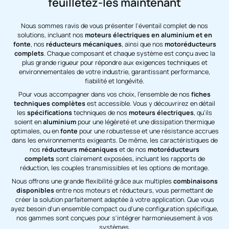
feuilletez-les maintenant
Nous sommes ravis de vous présenter l'éventail complet de nos
solutions, incluant nos
moteurs électriques en aluminium et en
fonte
, nos
réducteurs mécaniques
, ainsi que nos
motoréducteurs
complets
. Chaque composant et chaque système est conçu avec la
plus grande rigueur pour répondre aux exigences techniques et
environnementales de votre industrie, garantissant performance,
fiabilité et longévité.
Pour vous accompagner dans vos choix, l'ensemble de nos
fiches
techniques complètes
est accessible. Vous y découvrirez en détail
les
spécifications
techniques de nos
moteurs électriques
, qu'ils
soient en
aluminium
pour une légèreté et une dissipation thermique
optimales, ou en
fonte
pour une robustesse et une résistance accrues
dans les environnements exigeants. De même, les caractéristiques de
nos
réducteurs mécaniques
et de nos
motoréducteurs
complets
sont clairement exposées, incluant les rapports de
réduction, les couples transmissibles et les options de montage.
Nous offrons une grande flexibilité grâce aux multiples
combinaisons
disponibles
entre nos moteurs et réducteurs, vous permettant de
créer la solution parfaitement adaptée à votre application. Que vous
ayez besoin d'un ensemble compact ou d'une configuration spécifique,
nos gammes sont conçues pour s'intégrer harmonieusement à vos
systèmes.