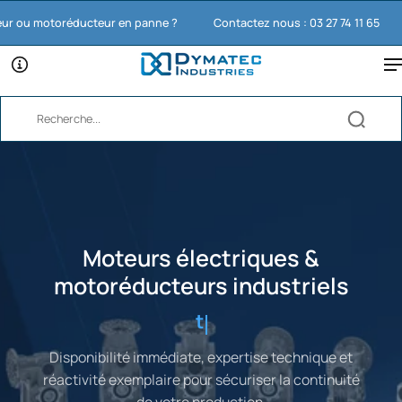
ucteur en panne ?
Contactez nous : 03 27 74 11 65
Bi
Moteurs électriques &
motoréducteurs industriels
toutes marques.
Disponibilité immédiate, expertise technique et
réactivité exemplaire pour sécuriser la continuité