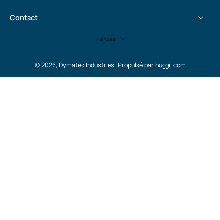
Contact
français
© 2026,
Dymatec Industries
.
Propulsé par huggii.com