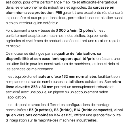
est conçu pour offrir performance, fiabilité et efficacité énergétique
dans les environnements industriels et agricoles. Sa
carcasse en
aluminium avec protection IP55
garantit une excellente résistance à
la poussière et aux projections d’eau, permettant une installation aussi
bien en intérieur qu’en extérieur.
Fonctionnant à une vitesse de
3 000 tr/min (2 pôles)
, il est
parfaitement adapté aux machines industrielles, équipements
agricoles et systèmes de production nécessitant une rotation rapide
et stable.
Ce moteur se distingue par sa
qualité de fabrication, sa
disponibilité et son excellent rapport qualité/prix
, en faisant une
solution fiable pour les constructeurs de machines, les industriels et
les services de maintenance.
Il est équipé d’une
hauteur d’axe 132 mm normalisée
, facilitant son
remplacement sur de nombreuses installations existantes. Son
arbre
lisse clavetté Ø38 x 80 mm
permet un accouplement robuste et
sécurisé avec une poulie, un pignon ou un accouplement selon
l’application.
Il est disponible avec les différentes configurations de montage
normalisées :
B3 (à pattes), B5 (bride), B14 (bride compacte), ainsi
qu’en versions combinées B34 et B35
, offrant une grande flexibilité
d’intégration sur la majorité des machines industrielles.