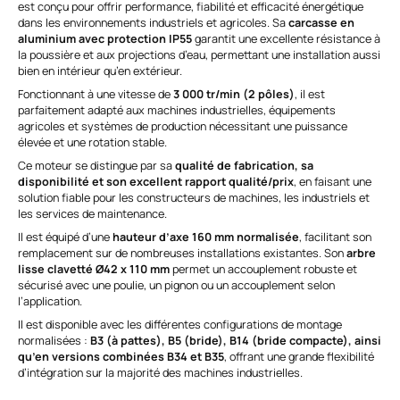
est conçu pour offrir performance, fiabilité et efficacité énergétique
dans les environnements industriels et agricoles. Sa
carcasse en
aluminium avec protection IP55
garantit une excellente résistance à
la poussière et aux projections d’eau, permettant une installation aussi
bien en intérieur qu’en extérieur.
Fonctionnant à une vitesse de
3 000 tr/min (2 pôles)
, il est
parfaitement adapté aux machines industrielles, équipements
agricoles et systèmes de production nécessitant une puissance
élevée et une rotation stable.
Ce moteur se distingue par sa
qualité de fabrication, sa
disponibilité et son excellent rapport qualité/prix
, en faisant une
solution fiable pour les constructeurs de machines, les industriels et
les services de maintenance.
Il est équipé d’une
hauteur d’axe 160 mm normalisée
, facilitant son
remplacement sur de nombreuses installations existantes. Son
arbre
lisse clavetté Ø42 x 110 mm
permet un accouplement robuste et
sécurisé avec une poulie, un pignon ou un accouplement selon
l’application.
Il est disponible avec les différentes configurations de montage
normalisées :
B3 (à pattes), B5 (bride), B14 (bride compacte), ainsi
qu’en versions combinées B34 et B35
, offrant une grande flexibilité
d’intégration sur la majorité des machines industrielles.