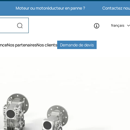
Moteur ou motoréducteur en panne ?
Contactez nous : 03 27
français
ence
Nos partenaires
Nos clients
Demande de devis