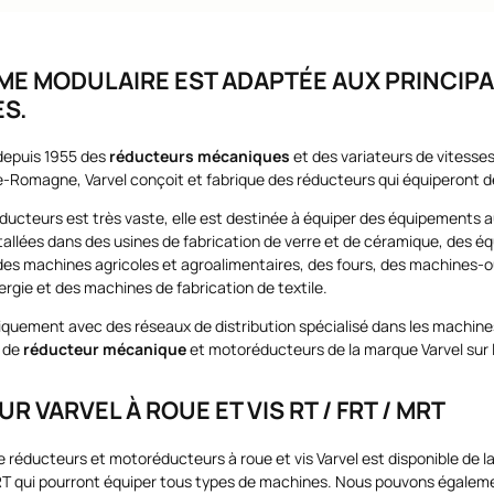
E MODULAIRE EST ADAPTÉE AUX PRINCIPA
S.
 depuis 1955 des
réducteurs mécaniques
et des variateurs de vitesses
lie-Romagne, Varvel conçoit et fabrique des réducteurs qui équiperont 
ucteurs est très vaste, elle est destinée à équiper des équipements a
tallées dans des usines de fabrication de verre et de céramique, des éq
es machines agricoles et agroalimentaires, des fours, des machines-ou
rgie et des machines de fabrication de textile.
 uniquement avec des réseaux de distribution spécialisé dans les machi
 de
réducteur mécanique
et motoréducteurs de la marque Varvel sur l
 VARVEL À ROUE ET VIS RT / FRT / MRT
réducteurs et motoréducteurs à roue et vis Varvel est disponible de 
RT qui pourront équiper tous types de machines. Nous pouvons égale