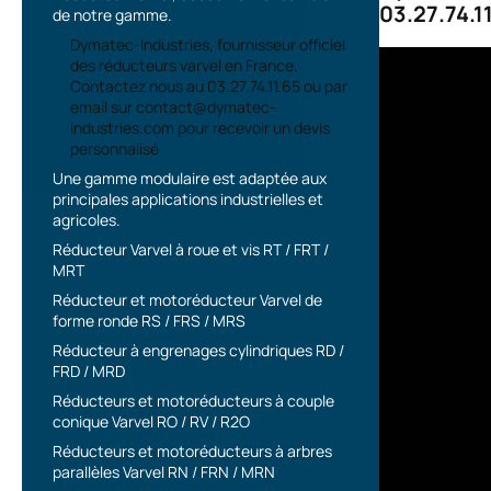
03.27.74.1
de notre gamme.
Dymatec-Industries, fournisseur officiel
des réducteurs varvel en France.
Contactez nous au 03.27.74.11.65 ou par
email sur contact@dymatec-
industries.com pour recevoir un devis
personnalisé
Une gamme modulaire est adaptée aux
principales applications industrielles et
agricoles.
Réducteur Varvel à roue et vis RT / FRT /
MRT
Réducteur et motoréducteur Varvel de
forme ronde RS / FRS / MRS
Réducteur à engrenages cylindriques RD /
FRD / MRD
Réducteurs et motoréducteurs à couple
conique Varvel RO / RV / R2O
Réducteurs et motoréducteurs à arbres
parallèles Varvel RN / FRN / MRN