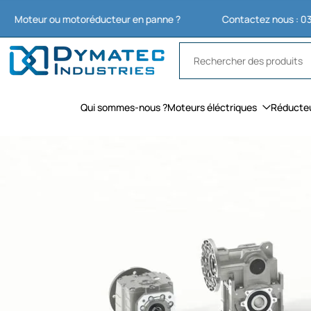
Aller
ur ou motoréducteur en panne ?
Contactez nous : 03 27 74 11
au
contenu
Qui sommes-nous ?
Moteurs éléctriques
Réducte