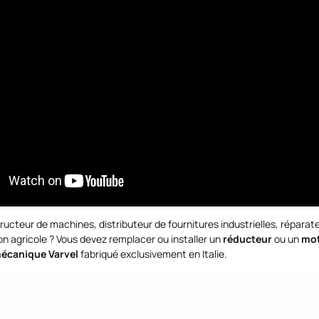
ructeur de machines, distributeur de fournitures industrielles, répara
on agricole ? Vous devez remplacer ou installer un
réducteur
ou un
mot
écanique Varvel
fabriqué exclusivement en Italie.