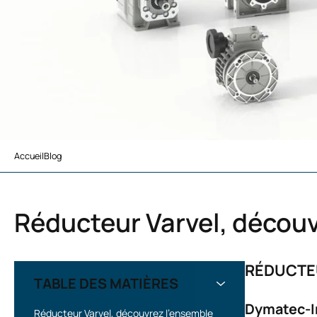
Accueil
Blog
›
Réducteur Varvel, découvrez nos réducteurs et motoréduc
Réducteur Varvel, décou
RÉDUCTEU
TABLE DES MATIÈRES
Dymatec-In
Réducteur Varvel, découvrez l’ensemble