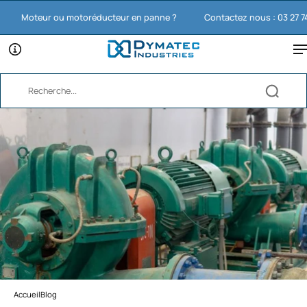
Moteur ou motoréducteur en panne ?
Contactez nous : 03 27 74 11 
Accueil
Blog
›
Moteur électrique triphasé qui chauffe.